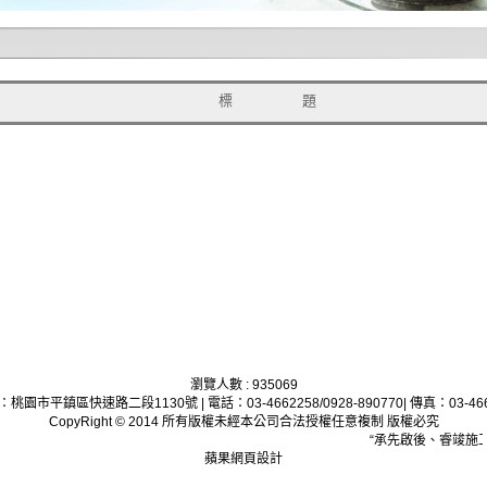
標 題
瀏覽人數 : 935069
：桃園市平鎮區快速路二段1130號 | 電話：03-4662258/0928-890770| 傳真：03-466
CopyRight © 2014 所有版權未經本公司合法授權任意複制 版權必究
“承先啟後、睿竣施工
蘋果網頁設計