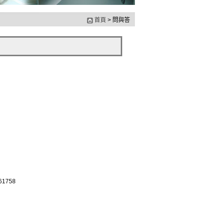
首頁
> 問與答
1758
、完美地坪、唯有承睿 EPOXY的魔法師~承睿工程”